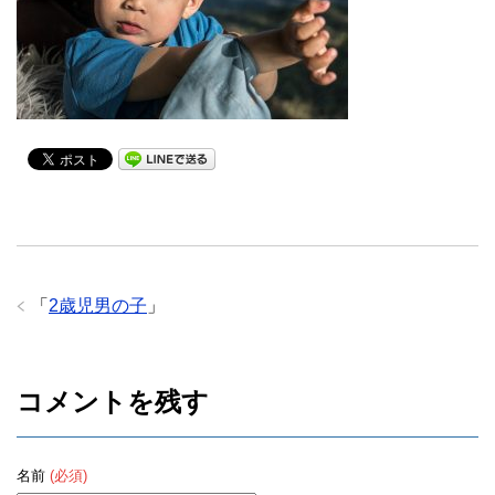
「
2歳児男の子
」
コメントを残す
名前
(必須)