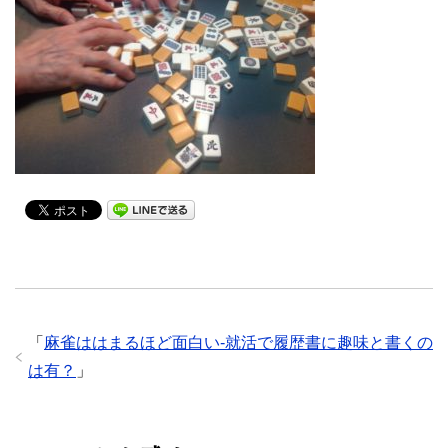
「
麻雀ははまるほど面白い-就活で履歴書に趣味と書くの
は有？
」