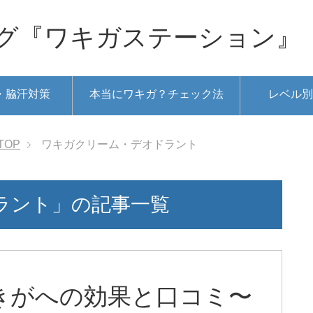
グ『ワキガステーション』
・脇汗対策
本当にワキガ？チェック法
レベル別
TOP
ワキガクリーム・デオドラント
ラント」の記事一覧
きがへの効果と口コミ〜