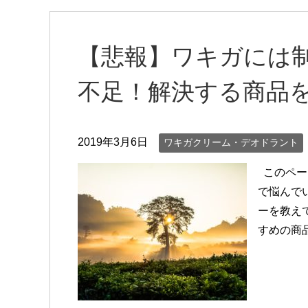
【悲報】ワキガには
不足！解決する商品
2019年3月6日
ワキガクリーム・デオドラント
このペー
で悩んで
ーを教え
すめの商