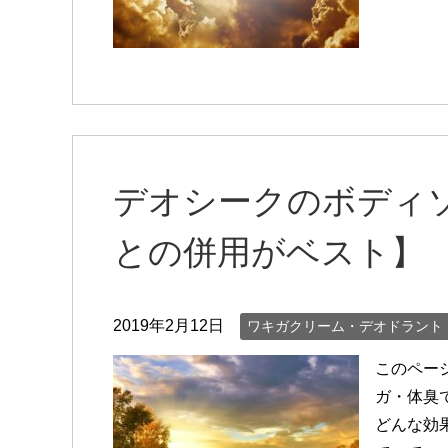
デオシークのボディ
との併用がベスト】
2019年2月12日
ワキガクリーム・デオドラント
このペー
ガ・体臭
どんな効