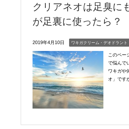
クリアネオは足臭に
が足裏に使ったら？
2019年4月10日
ワキガクリーム・デオドラント
このペー
で悩んで
ワキガや
オ」です