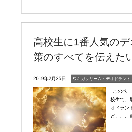
高校生に1番人気の
策のすべてを伝えた
2019年2月25日
ワキガクリーム・デオドラント
このペー
校生で、
オドラン
ど、、、