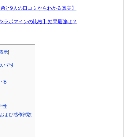
弟と9人の口コミからわかる真実】
デ×ラポマインの比較】効果最強は？
表示
]
低いです
いる
全性
激および感作試験