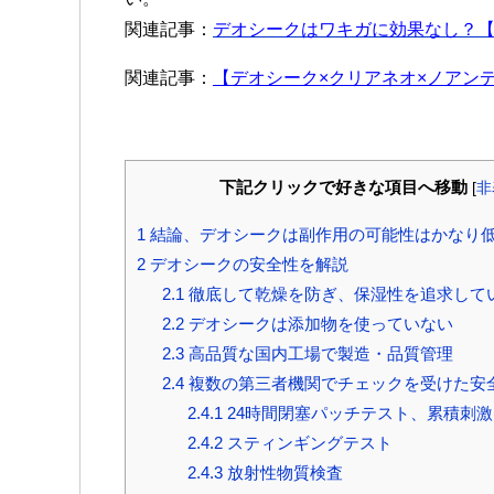
関連記事：
デオシークはワキガに効果なし？【
関連記事：
【デオシーク×クリアネオ×ノアン
下記クリックで好きな項目へ移動
[
非
1
結論、デオシークは副作用の可能性はかなり
2
デオシークの安全性を解説
2.1
徹底して乾燥を防ぎ、保湿性を追求して
2.2
デオシークは添加物を使っていない
2.3
高品質な国内工場で製造・品質管理
2.4
複数の第三者機関でチェックを受けた安
2.4.1
24時間閉塞パッチテスト、累積刺
2.4.2
スティンギングテスト
2.4.3
放射性物質検査