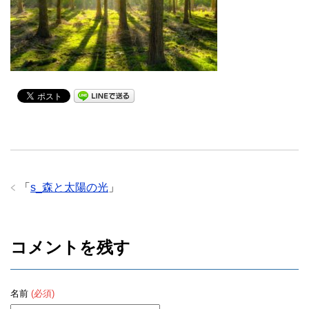
「
s_森と太陽の光
」
コメントを残す
名前
(必須)