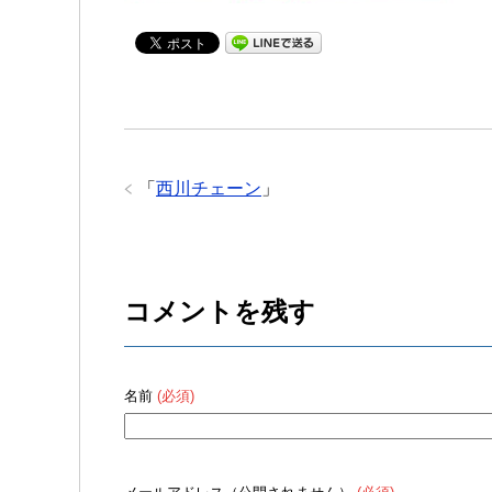
「
西川チェーン
」
コメントを残す
名前
(必須)