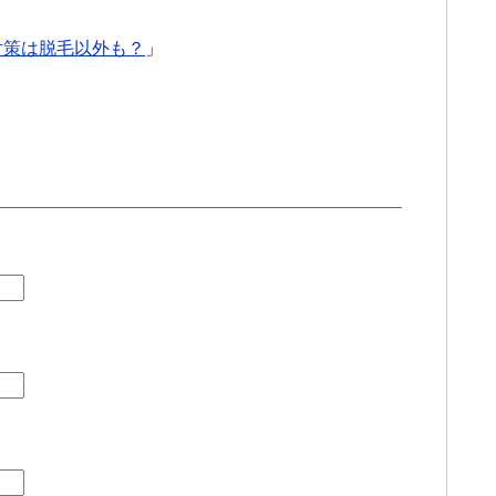
対策は脱毛以外も？
」