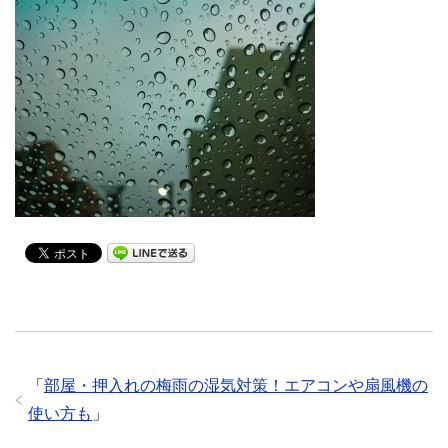
「
部屋・押入れの梅雨の湿気対策！エアコンや扇風機の
使い方も
」