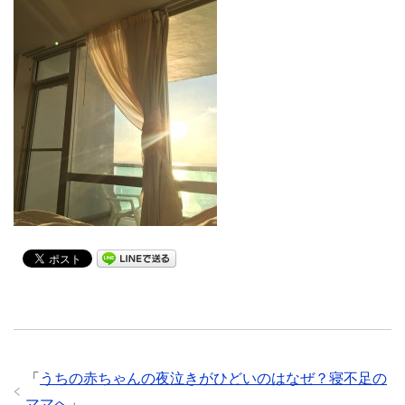
「
うちの赤ちゃんの夜泣きがひどいのはなぜ？寝不足の
ママへ
」