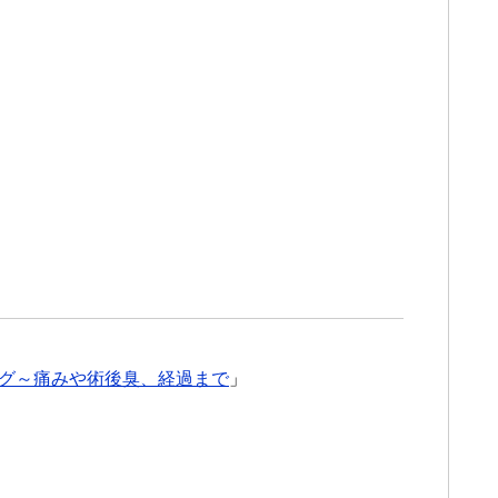
グ～痛みや術後臭、経過まで
」