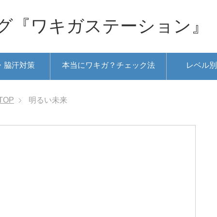
グ『ワキガステーション』
・脇汗対策
本当にワキガ？チェック法
レベル別
TOP
明るい未来