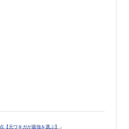
点【元ワキガが最強を選ぶ】
」